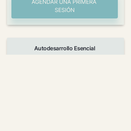
AGENDAR UNA PRIMERA 
SESIÓN
Autodesarrollo Esencial
Recibe reflexiones y contenidos sobre 
trauma, desarrollo personal, cuerpo y 
proceso interior directamente en tu 
email.
Un espacio para integrar tu historia y 
reconectar contigo.