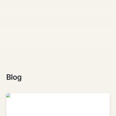
Blog
Empatía vs Compasión — El camino hacia la
sanación